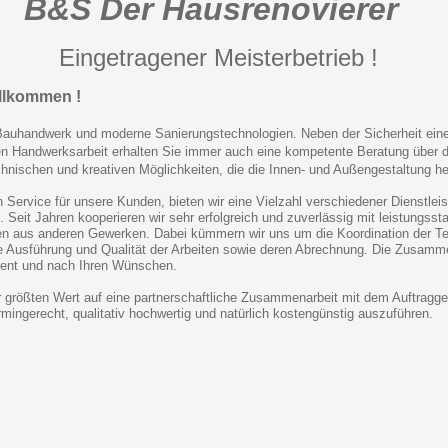
B&S Der Hausrenovierer
Eingetragener Meisterbetrieb !
illkommen !
 Bauhandwerk und moderne Sanierungstechnologien. Neben der Sicherheit eine
 Handwerksarbeit erhalten Sie immer auch eine kompetente Beratung über d
chnischen und kreativen Möglichkeiten, die die Innen- und Außengestaltung he
 Service für unsere Kunden, bieten wir eine Vielzahl verschiedener Dienstlei
 Seit Jahren kooperieren wir sehr erfolgreich und zuverlässig mit leistungsst
en aus anderen Gewerken. Dabei kümmern wir uns um die Koordination der T
 Ausführung und Qualität der Arbeiten sowie deren Abrechnung. Die Zusamm
arent und nach Ihren Wünschen.
r größten Wert auf eine partnerschaftliche Zusammenarbeit
mit dem Auftragg
rmingerecht, qualitativ hochwertig
und natürlich kostengünstig auszuführen.