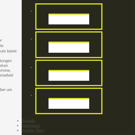
r
ie
ute bietet.
stungen
arken
ermine,
enarbeit
eber um
Kontakt
Impressum
Anfahrt Büro