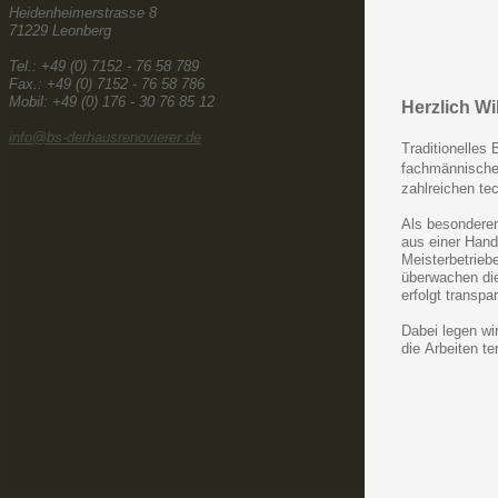
Heidenheimerstrasse 8
71229 Leonberg
Tel.: +49 (0) 7152 - 76 58 789
Fax.: +49 (0) 7152 - 76 58 786
Mobil: +49 (0) 176 - 30 76 85 12
Herzlich W
info@bs-derhausrenovierer.de
Traditionelles
fachmännischen
zahlreichen te
Als besonderen
aus einer Hand.
Meisterbetrieb
überwachen die
erfolgt transp
Dabei legen wi
die Arbeiten te