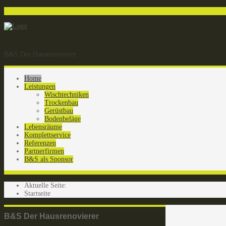
B&S Der Hausrenovierer
Home
Leistungen
Wischtechniken
Trockenbau
Gerüstbau
Bodenbeläge
Lebensräume
Komplettservice
Referenzen
Partnerfirmen
B&S als Sponsor
Aktuelle Seite:
Startseite
B&S Der Hausrenovierer