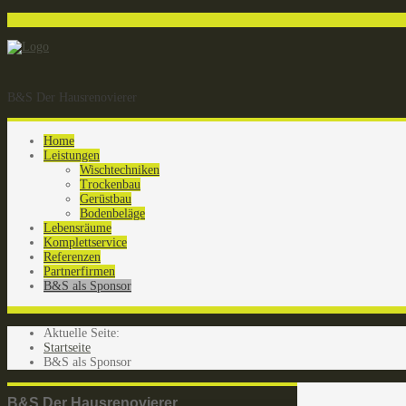
B&S Der Hausrenovierer
Home
Leistungen
Wischtechniken
Trockenbau
Gerüstbau
Bodenbeläge
Lebensräume
Komplettservice
Referenzen
Partnerfirmen
B&S als Sponsor
Aktuelle Seite:
Startseite
B&S als Sponsor
B&S Der Hausrenovierer