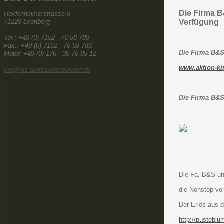
Die Firma B
Heidenheimerstrasse 8
71229 Leonberg
Verfügung
Tel.: +49 (0) 7152 - 76 58 789
Fax.: +49 (0) 7152 - 76 58 786
Die Firma B&S 
Mobil: +49 (0) 176 - 30 76 85 12
www.aktion-ki
info@bs-derhausrenovierer.de
Die Firma B&S
Die Fa. B&S un
die Nonstop vo
Der Erlös aus 
http://pustebl