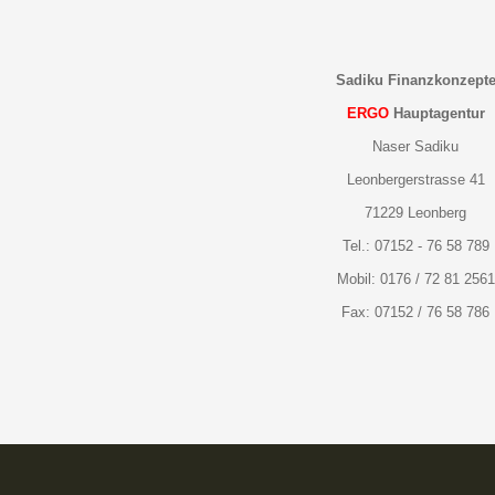
Sadiku Finanzkonzept
ERGO
Hauptagentur
Naser Sadiku
Leonbergerstrasse 41
71229 Leonberg
Tel.: 07152 - 76 58 789
Mobil: 0176 / 72 81 2561
Fax: 07152 / 76 58 786