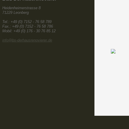
Heidenheimerstrasse 8
71229 Leonberg
Tel.: +49 (0) 7152 - 76 58 789
Fax.: +49 (0) 7152 - 76 58 786
Mobil: +49 (0) 176 - 30 76 85 12
info@bs-derhausrenovierer.de