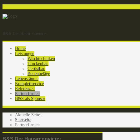
B&S Der Hausrenovierer
Home
Leistungen
Wischtechniken
Trockenbau
Gerüstbau
Bodenbeläge
Lebensräume
Komplettservice
Referenzen
Partnerfirmen
B&S als Sponsor
Aktuelle Seite:
Startseite
Partnerfirmen
B&S Der Hausrenovierer